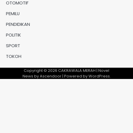
OTOMOTIF
PEMILU
PENDIDIKAN
POLITIK
SPORT
TOKOH
Copyright © 2026
CAKRAWALA MERAH
| Novel
News by
Ascendoor
| Powered by
WordPress
.