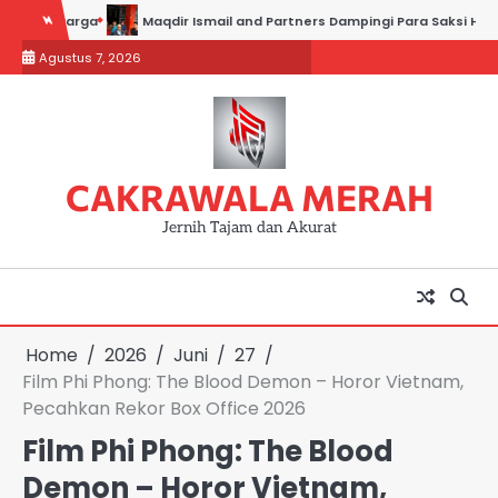
Skip
arga
Maqdir Ismail and Partners Dampingi Para Saksi Hadiri Pemerik
to
Agustus 7, 2026
content
CAKRAWALA MERAH
Jernih Tajam dan Akurat
Home
2026
Juni
27
Film Phi Phong: The Blood Demon – Horor Vietnam,
Pecahkan Rekor Box Office 2026
Film Phi Phong: The Blood
Demon – Horor Vietnam,