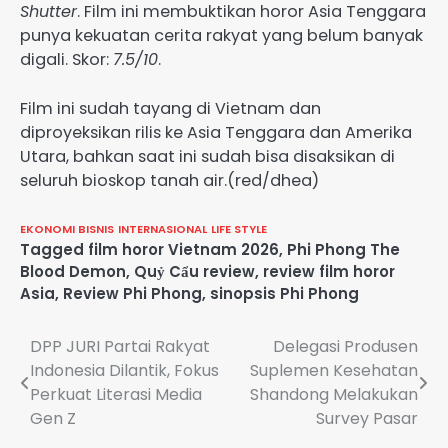
Shutter
. Film ini membuktikan horor Asia Tenggara
punya kekuatan cerita rakyat yang belum banyak
digali. Skor:
7.5/10
.
Film ini sudah tayang di Vietnam dan
diproyeksikan rilis ke Asia Tenggara dan Amerika
Utara, bahkan saat ini sudah bisa disaksikan di
seluruh bioskop tanah air.(red/dhea)
EKONOMI BISNIS
INTERNASIONAL
LIFE STYLE
Tagged
film horor Vietnam 2026
,
Phi Phong The
Blood Demon
,
Quỷ Cẩu review
,
review film horor
Asia
,
Review Phi Phong
,
sinopsis Phi Phong
Navigasi
DPP JURI Partai Rakyat
Delegasi Produsen
Indonesia Dilantik, Fokus
Suplemen Kesehatan
pos
Perkuat Literasi Media
Shandong Melakukan
Gen Z
Survey Pasar