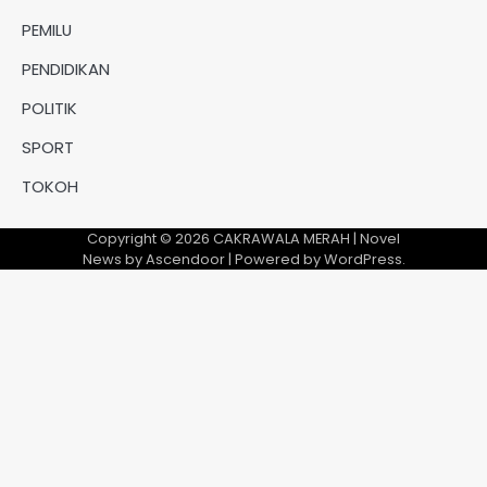
PEMILU
PENDIDIKAN
POLITIK
SPORT
TOKOH
Copyright © 2026
CAKRAWALA MERAH
| Novel
News by
Ascendoor
| Powered by
WordPress
.