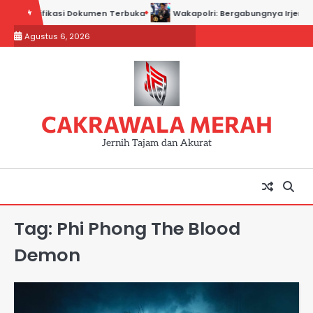
Skip
l Modifikasi Dokumen Terbuka
Wakapolri: Bergabungnya Irjen Pol. Su
to
Agustus 6, 2026
content
CAKRAWALA MERAH
Jernih Tajam dan Akurat
Tag:
Phi Phong The Blood
Demon