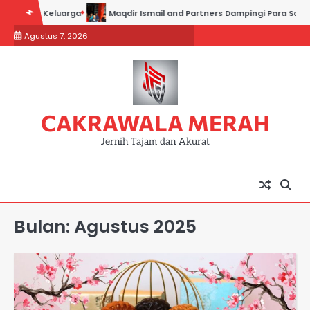
Skip
rga
Maqdir Ismail and Partners Dampingi Para Saksi Hadiri Pemeriks
to
Agustus 7, 2026
content
CAKRAWALA MERAH
Jernih Tajam dan Akurat
Bulan:
Agustus 2025