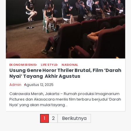
EKONOMI BISNIS
LIFE STYLE
NASIONAL
Usung Genre Horor Thriler Brutal, Film ‘Darah
Nyai’ Tayang Akhir Agustus
Admin
Agustus 12, 2025
Cakrawala Merah, Jakarta – Rumah produksi Imaginarium
Pictures dan Akasacara merilis film terbaru berjudul ‘Darah
Nyai’ yang akan mulai tayang…
Paginasi
1
2
Berikutnya
pos