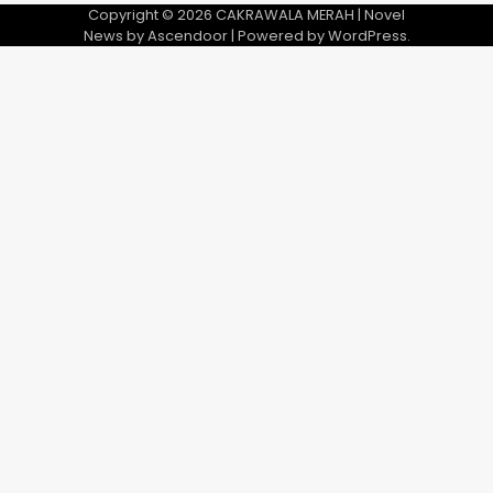
Copyright © 2026
CAKRAWALA MERAH
| Novel
News by
Ascendoor
| Powered by
WordPress
.