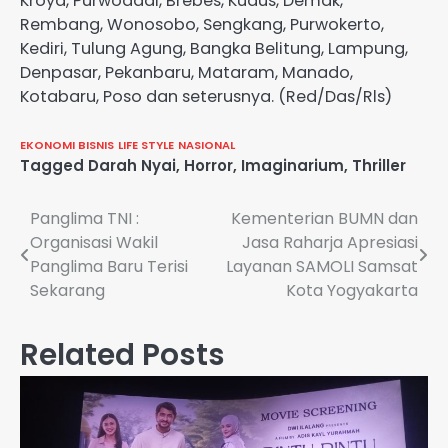
Kroya, Purwodadi, Brebes, Kudus, Demak,
Rembang, Wonosobo, Sengkang, Purwokerto,
Kediri, Tulung Agung, Bangka Belitung, Lampung,
Denpasar, Pekanbaru, Mataram, Manado,
Kotabaru, Poso dan seterusnya. (Red/Das/Rls)
EKONOMI BISNIS
LIFE STYLE
NASIONAL
Tagged
Darah Nyai
,
Horror
,
Imaginarium
,
Thriller
Navigasi
Panglima TNI :
Kementerian BUMN dan
Organisasi Wakil
Jasa Raharja Apresiasi
pos
Panglima Baru Terisi
Layanan SAMOLI Samsat
Sekarang
Kota Yogyakarta
Related Posts