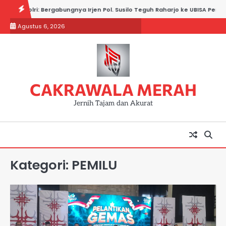
Skip
rgabungnya Irjen Pol. Susilo Teguh Raharjo ke UBISA Perkuat Jejaring Nasi
to
Agustus 6, 2026
content
CAKRAWALA MERAH
Jernih Tajam dan Akurat
Kategori:
PEMILU