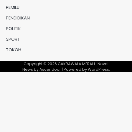
PEMILU
PENDIDIKAN
POLITIK
SPORT
TOKOH
Copyright © 2026
CAKRAWALA MERAH
| Novel
News by
Ascendoor
| Powered by
WordPress
.