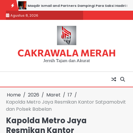
Skip
Maqdir Ismail and Partners Dampingi Para Saksi Hadiri Pemeriksaan
to
Agustus 8, 2026
content
CAKRAWALA MERAH
Jernih Tajam dan Akurat
Home
2026
Maret
17
Kapolda Metro Jaya Resmikan Kantor Satpamobvit
dan Polsek Babelan
Kapolda Metro Jaya
Resmikan Kantor