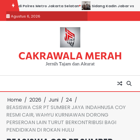
Skip
Polres Metro Jakarta Selatan
Sidang Kadin Jabar vs Kadin Indonesi
to
Agustus 6, 2026
content
CAKRAWALA MERAH
Jernih Tajam dan Akurat
Home
2026
Juni
24
BEASISWA CSR PT SUMBER JAYA INDAHNUSA COY
RESMI CAIR, WAHYU KURNIAWAN DORONG
PERSEROAN LAIN TURUT BERKONTRIBUSI BAGI
PENDIDIKAN DI ROKAN HULU