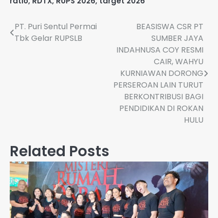
ratio
,
RDTX
,
RUPS 2026
,
target 2026
Navigasi
PT. Puri Sentul Permai
BEASISWA CSR PT
Tbk Gelar RUPSLB
SUMBER JAYA
pos
INDAHNUSA COY RESMI
CAIR, WAHYU
KURNIAWAN DORONG
PERSEROAN LAIN TURUT
BERKONTRIBUSI BAGI
PENDIDIKAN DI ROKAN
HULU
Related Posts