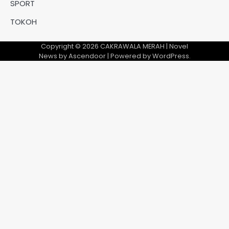
SPORT
TOKOH
Copyright © 2026
CAKRAWALA MERAH
| Novel
News by
Ascendoor
| Powered by
WordPress
.