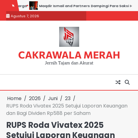
Skip
arga
Maqdir Ismail and Partners Dampingi Para Saksi Hadiri Pemerik
to
Agustus 7, 2026
content
CAKRAWALA MERAH
Jernih Tajam dan Akurat
Home
2026
Juni
23
RUPS Roda Vivatex 2025 Setujui Laporan Keuangan
dan Bagi Dividen Rp588 per Saham
RUPS Roda Vivatex 2025
Setujui Laporan Keuangan