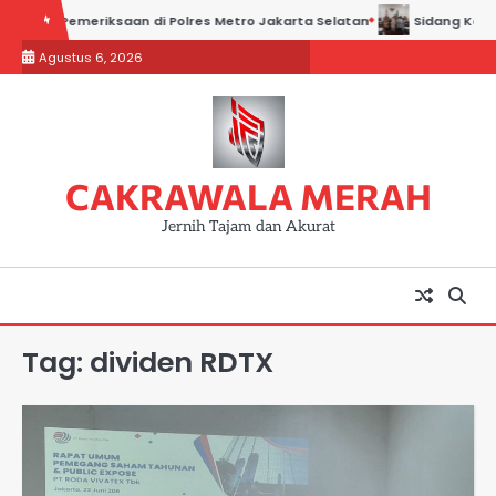
Skip
adiri Pemeriksaan di Polres Metro Jakarta Selatan
Sidang Kadin Jab
to
Agustus 6, 2026
content
CAKRAWALA MERAH
Jernih Tajam dan Akurat
Tag:
dividen RDTX