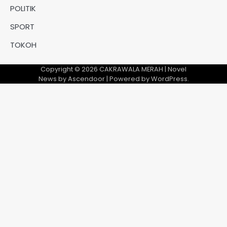
POLITIK
SPORT
TOKOH
Copyright © 2026
CAKRAWALA MERAH
| Novel
News by
Ascendoor
| Powered by
WordPress
.