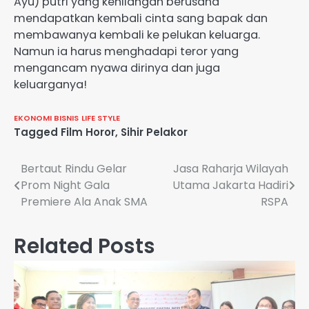
Ayu) putri yang kehilangan berusaha
mendapatkan kembali cinta sang bapak dan
membawanya kembali ke pelukan keluarga.
Namun ia harus menghadapi teror yang
mengancam nyawa dirinya dan juga
keluarganya!
EKONOMI BISNIS
LIFE STYLE
Tagged
Film Horor
,
Sihir Pelakor
Navigasi
Bertaut Rindu Gelar
Jasa Raharja Wilayah
Prom Night Gala
Utama Jakarta Hadiri
pos
Premiere Ala Anak SMA
RSPA
Related Posts