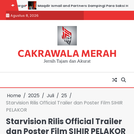
Skip
rga
Maqdir Ismail and Partners Dampingi Para Saksi Hadiri Pemeriks
to
Agustus 8, 2026
content
CAKRAWALA MERAH
Jernih Tajam dan Akurat
Home
2025
Juli
25
Starvision Rilis Official Trailer dan Poster Film SIHIR
PELAKOR
Starvision Rilis Official Trailer
dan Poster Film SIHIR PELAKOR