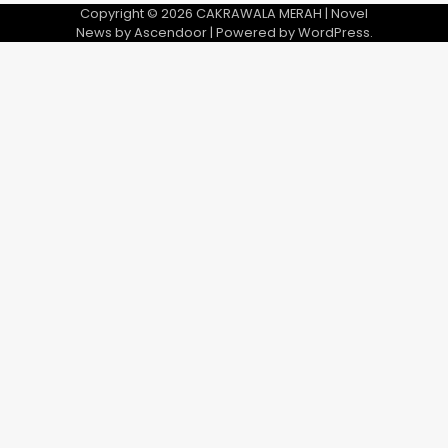
Copyright © 2026
CAKRAWALA MERAH
| Novel
News by
Ascendoor
| Powered by
WordPress
.