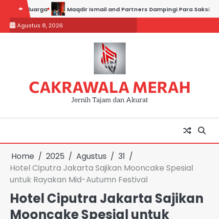
Skip
luarga
Maqdir Ismail and Partners Dampingi Para Saksi Hadiri Pemer
to
Agustus 8, 2026
content
CAKRAWALA MERAH
Jernih Tajam dan Akurat
Home
2025
Agustus
31
Hotel Ciputra Jakarta Sajikan Mooncake Spesial
untuk Rayakan Mid-Autumn Festival
Hotel Ciputra Jakarta Sajikan
Mooncake Spesial untuk