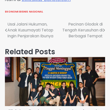
EKONOMI BISNIS
NASIONAL
Navigasi
Usai Jalani Hukuman,
Pecinan Glodok di
Anak Kusumayati Tetap
Tengah Kerusuhan di
pos
Ingin Penjarakan Ibunya
Berbagai Tempat
Related Posts