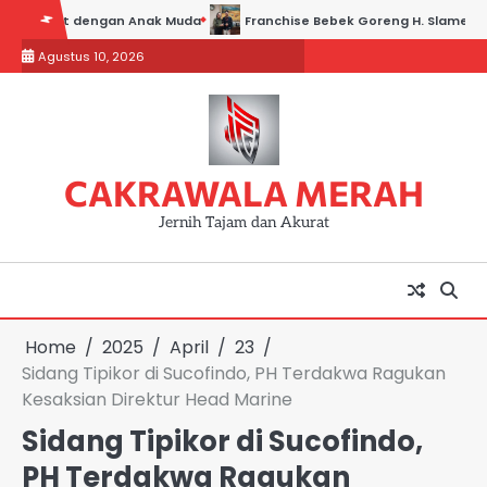
Skip
t dengan Anak Muda
Franchise Bebek Goreng H. Slamet: Kisah Sukses
to
Agustus 10, 2026
content
CAKRAWALA MERAH
Jernih Tajam dan Akurat
Home
2025
April
23
Sidang Tipikor di Sucofindo, PH Terdakwa Ragukan
Kesaksian Direktur Head Marine
Sidang Tipikor di Sucofindo,
PH Terdakwa Ragukan