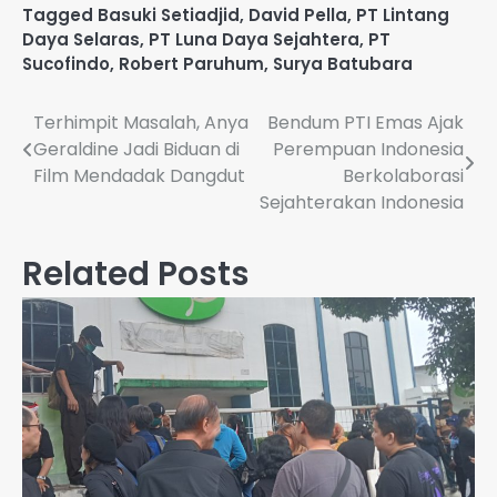
Tagged
Basuki Setiadjid
,
David Pella
,
PT Lintang
Daya Selaras
,
PT Luna Daya Sejahtera
,
PT
Sucofindo
,
Robert Paruhum
,
Surya Batubara
Navigasi
Terhimpit Masalah, Anya
Bendum PTI Emas Ajak
Geraldine Jadi Biduan di
Perempuan Indonesia
pos
Film Mendadak Dangdut
Berkolaborasi
Sejahterakan Indonesia
Related Posts