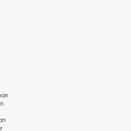
oan
un
an
r