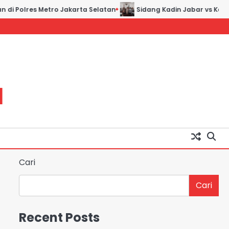
 Polres Metro Jakarta Selatan
Sidang Kadin Jabar vs Kadin In
H
Cari
Cari
Recent Posts