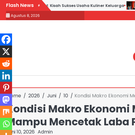
Skip
Flash News
k Goreng H. Slamet: Kisah Sukses Usaha Kuliner Keluarga
Maq
to
Agustus 8, 2026
content
Home
2026
Juni
10
Kondisi Makro Ekonomi M
Kondisi Makro Ekonomi 
Mampu Mencetak Laba P
Juni 10, 2026
Admin