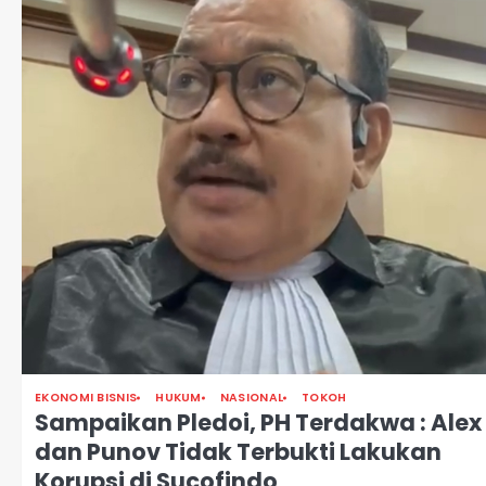
EKONOMI BISNIS
HUKUM
NASIONAL
TOKOH
Sampaikan Pledoi, PH Terdakwa : Alex
dan Punov Tidak Terbukti Lakukan
Korupsi di Sucofindo