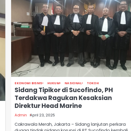
EKONOMI BISNIS
HUKUM
NASIONAL
TOKOH
Sidang Tipikor di Sucofindo, PH
Terdakwa Ragukan Kesaksian
Direktur Head Marine
Admin
April 23, 2025
Cakrawala Merah, Jakarta – Sidang lanjutan perkara
dugaa tindak pidana korupsi di PT Sucofindo kembali