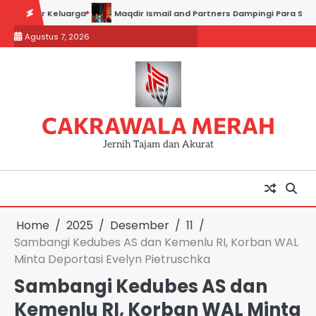
Skip
eluarga
Maqdir Ismail and Partners Dampingi Para Saksi Hadiri Pem
to
Agustus 7, 2026
content
CAKRAWALA MERAH
Jernih Tajam dan Akurat
Home
2025
Desember
11
Sambangi Kedubes AS dan Kemenlu RI, Korban WAL
Minta Deportasi Evelyn Pietruschka
Sambangi Kedubes AS dan
Kemenlu RI, Korban WAL Minta