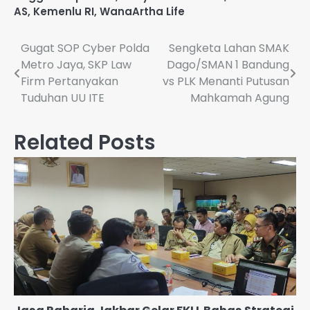
AS
,
Kemenlu RI
,
WanaArtha Life
Navigasi
Gugat SOP Cyber Polda
Sengketa Lahan SMAK
Metro Jaya, SKP Law
Dago/SMAN 1 Bandung
pos
Firm Pertanyakan
vs PLK Menanti Putusan
Tuduhan UU ITE
Mahkamah Agung
Related Posts