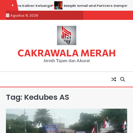
Skip
s Usaha Kuliner Keluarga
Maqdir Ismail and Partners Dampingi Para 
to
Agustus 8, 2026
content
CAKRAWALA MERAH
Jernih Tajam dan Akurat
Tag:
Kedubes AS