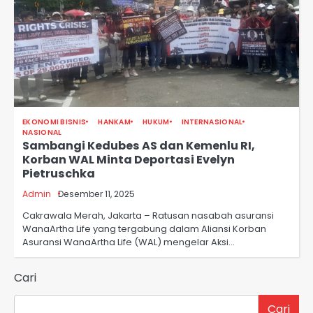
EKONOMI BISNIS
HANKAM
HUKUM
INTERNASIONAL
NASIONAL
Sambangi Kedubes AS dan Kemenlu RI,
Korban WAL Minta Deportasi Evelyn
Pietruschka
Admin
Desember 11, 2025
Cakrawala Merah, Jakarta – Ratusan nasabah asuransi
WanaArtha Life yang tergabung dalam Aliansi Korban
Asuransi WanaArtha Life (WAL) mengelar Aksi…
Cari
Cari