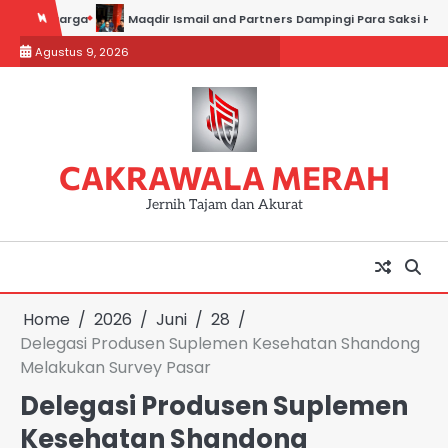
Skip
rga
Maqdir Ismail and Partners Dampingi Para Saksi Hadiri Pemeriks
to
Agustus 9, 2026
content
CAKRAWALA MERAH
Jernih Tajam dan Akurat
Home
2026
Juni
28
Delegasi Produsen Suplemen Kesehatan Shandong
Melakukan Survey Pasar
Delegasi Produsen Suplemen
Kesehatan Shandong