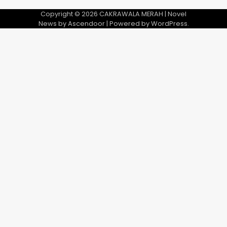
Copyright © 2026
CAKRAWALA MERAH
| Novel
News by
Ascendoor
| Powered by
WordPress
.