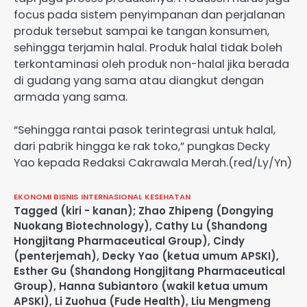
focus pada sistem penyimpanan dan perjalanan
produk tersebut sampai ke tangan konsumen,
sehingga terjamin halal. Produk halal tidak boleh
terkontaminasi oleh produk non-halal jika berada
di gudang yang sama atau diangkut dengan
armada yang sama.
“Sehingga rantai pasok terintegrasi untuk halal,
dari pabrik hingga ke rak toko,” pungkas Decky
Yao kepada Redaksi Cakrawala Merah.(red/Ly/Yn)
EKONOMI BISNIS
INTERNASIONAL
KESEHATAN
Tagged
(kiri - kanan); Zhao Zhipeng (Dongying
Nuokang Biotechnology)
,
Cathy Lu (Shandong
Hongjitang Pharmaceutical Group)
,
Cindy
(penterjemah)
,
Decky Yao (ketua umum APSKI)
,
Esther Gu (Shandong Hongjitang Pharmaceutical
Group)
,
Hanna Subiantoro (wakil ketua umum
APSKI)
,
Li Zuohua (Fude Health)
,
Liu Mengmeng