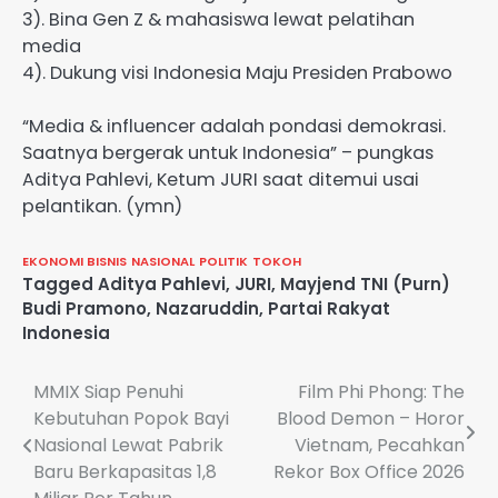
3). Bina Gen Z & mahasiswa lewat pelatihan
media
4). Dukung visi Indonesia Maju Presiden Prabowo
“Media & influencer adalah pondasi demokrasi.
Saatnya bergerak untuk Indonesia” – pungkas
Aditya Pahlevi, Ketum JURI saat ditemui usai
pelantikan. (ymn)
EKONOMI BISNIS
NASIONAL
POLITIK
TOKOH
Tagged
Aditya Pahlevi
,
JURI
,
Mayjend TNI (Purn)
Budi Pramono
,
Nazaruddin
,
Partai Rakyat
Indonesia
Navigasi
MMIX Siap Penuhi
Film Phi Phong: The
Kebutuhan Popok Bayi
Blood Demon – Horor
pos
Nasional Lewat Pabrik
Vietnam, Pecahkan
Baru Berkapasitas 1,8
Rekor Box Office 2026