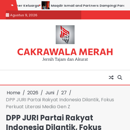
Skip
iner Keluarga
Maqdir Ismail and Partners Dampingi Para Saksi Hadir
to
Agustus 9, 2026
content
CAKRAWALA MERAH
Jernih Tajam dan Akurat
Home
2026
Juni
27
DPP JURI Partai Rakyat Indonesia Dilantik, Fokus
Perkuat Literasi Media Gen Z
DPP JURI Partai Rakyat
Indonesia Dilantik, Fokus