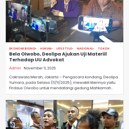
EKONOMI BISNIS
HUKUM
LIFE STYLE
NASIONAL
TOKOH
Bela Oiwobo, Deolipa Ajukan Uji Materiil
Terhadap UU Advokat
Admin
November 11, 2025
Cakrawala Merah, Jakarta – Pengacara kondang, Deolipa
Yumara, pada Selasa (11/11/2025), mewakili kliennya yaitu
Firdaus Oiwobo untuk mendatangi gedung Mahkamah…