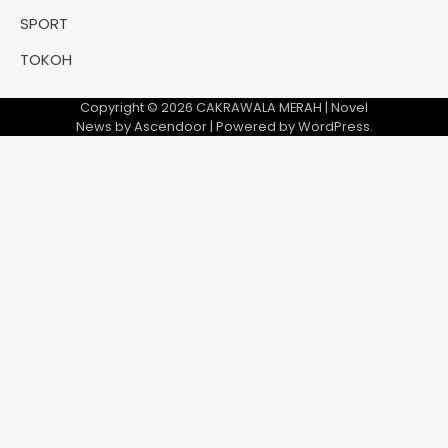
SPORT
TOKOH
Copyright © 2026
CAKRAWALA MERAH
| Novel
News by
Ascendoor
| Powered by
WordPress
.