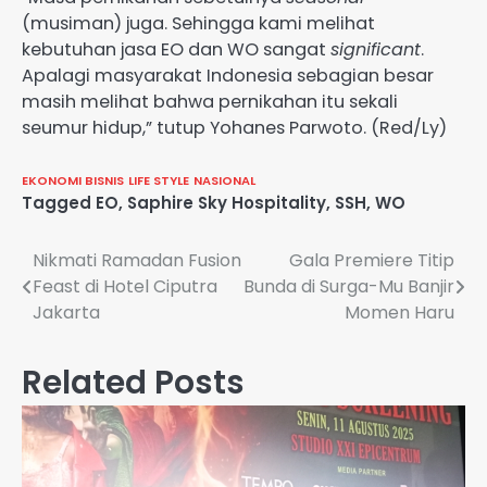
(musiman) juga. Sehingga kami melihat
kebutuhan jasa EO dan WO sangat
significant
.
Apalagi masyarakat Indonesia sebagian besar
masih melihat bahwa pernikahan itu sekali
seumur hidup,” tutup Yohanes Parwoto. (Red/Ly)
EKONOMI BISNIS
LIFE STYLE
NASIONAL
Tagged
EO
,
Saphire Sky Hospitality
,
SSH
,
WO
Navigasi
Nikmati Ramadan Fusion
Gala Premiere Titip
Feast di Hotel Ciputra
Bunda di Surga-Mu Banjir
pos
Jakarta
Momen Haru
Related Posts