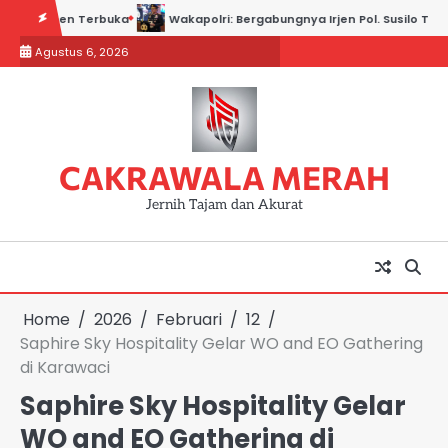
Skip
n Terbuka
Wakapolri: Bergabungnya Irjen Pol. Susilo Teguh Raharjo k
to
Agustus 6, 2026
content
CAKRAWALA MERAH
Jernih Tajam dan Akurat
Home
2026
Februari
12
Saphire Sky Hospitality Gelar WO and EO Gathering
di Karawaci
Saphire Sky Hospitality Gelar
WO and EO Gathering di