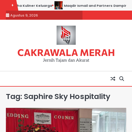
Skip
s Usaha Kuliner Keluarga
Maqdir Ismail and Partners Dampingi Para
to
Agustus 9, 2026
content
CAKRAWALA MERAH
Jernih Tajam dan Akurat
Tag:
Saphire Sky Hospitality