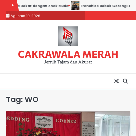
Skip
olri Bisa Dekat dengan Anak Muda
Franchise Bebek Goreng H. Slamet
to
Agustus 10, 2026
content
CAKRAWALA MERAH
Jernih Tajam dan Akurat
Tag:
WO