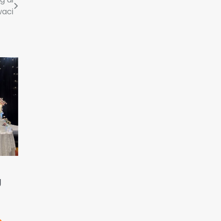
aci
g