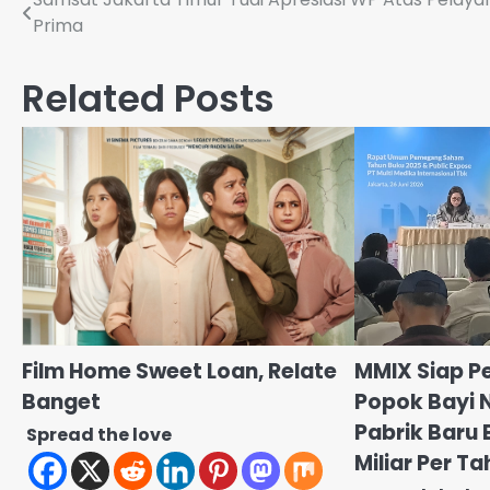
Navigasi
Prima
pos
Related Posts
Film Home Sweet Loan, Relate
MMIX Siap P
Banget
Popok Bayi 
Pabrik Baru 
Spread the love
Miliar Per T