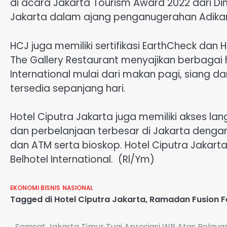
di acara Jakarta Tourism Award 2022 dari Dina
Jakarta dalam ajang penganugerahan Adikar
HCJ juga memiliki sertifikasi EarthCheck dan 
The Gallery Restaurant menyajikan berbaga
International mulai dari makan pagi, siang d
tersedia sepanjang hari.
Hotel Ciputra Jakarta juga memiliki akses lan
dan perbelanjaan terbesar di Jakarta dengan
dan ATM serta bioskop. Hotel Ciputra Jakarta
Belhotel International. (Rl/Ym)
EKONOMI BISNIS
NASIONAL
Tagged
di Hotel Ciputra Jakarta
,
Ramadan Fusion F
Samsat Jakarta Timur Tuai Apresiasi WP Atas Pelaya