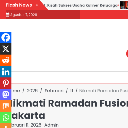
Skip
Flash News
ek Goreng H. Slamet: Kisah Sukses Usaha Kuliner Keluarga
Maq
to
Agustus 7, 2026
content
Home
2026
Februari
11
Nikmati Ramadan Fusi
Nikmati Ramadan Fusion 
Jakarta
Februari 11, 2026
Admin