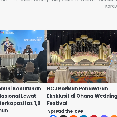
Karaw
enuhi Kebutuhan
HCJ Berikan Penawaran
Nasional Lewat
Eksklusif di Ohana Weddin
Berkapasitas 1,8
Festival
ahun
Spread the love