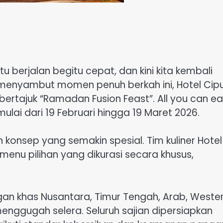
u berjalan begitu cepat, dan kini kita kembali
enyambut momen penuh berkah ini, Hotel Cip
rtajuk “Ramadan Fusion Feast”. All you can eat
lai dari 19 Februari hingga 19 Maret 2026.
 konsep yang semakin spesial. Tim kuliner Hotel
enu pilihan yang dikurasi secara khusus,
n khas Nusantara, Timur Tengah, Arab, Wester
nggugah selera. Seluruh sajian dipersiapkan