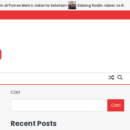
i Polres Metro Jakarta Selatan
Sidang Kadin Jabar vs Kadin I
H
Cari
Cari
Recent Posts