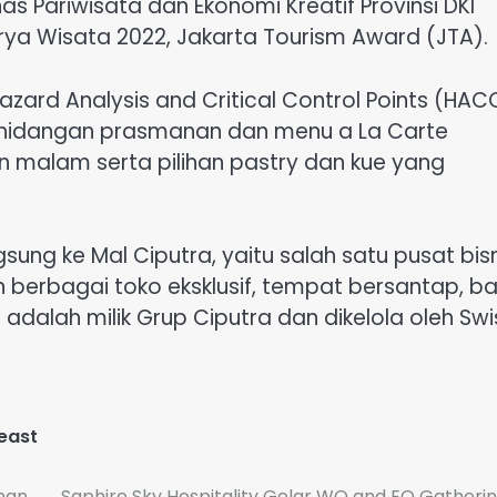
s Pariwisata dan Ekonomi Kreatif Provinsi DKI
ya Wisata 2022, Jakarta Tourism Award (JTA).
Hazard Analysis and Critical Control Points (HAC
i hidangan prasmanan dan menu a La Carte
an malam serta pilihan pastry dan kue yang
gsung ke Mal Ciputra, yaitu salah satu pusat bis
 berbagai toko eksklusif, tempat bersantap, b
 adalah milik Grup Ciputra dan dikelola oleh Swi
east
nan
Saphire Sky Hospitality Gelar WO and EO Gatherin