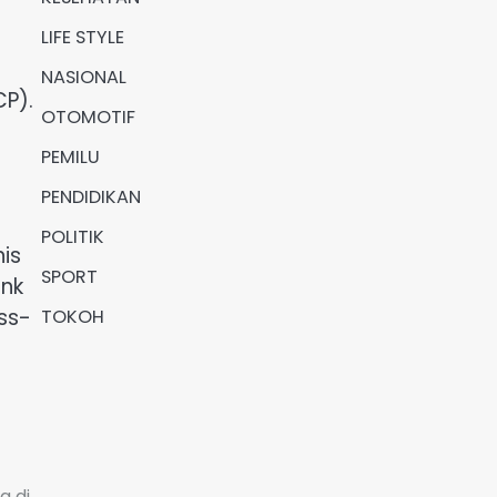
LIFE STYLE
NASIONAL
CP).
OTOMOTIF
PEMILU
PENDIDIKAN
POLITIK
nis
SPORT
ank
ss-
TOKOH
g di