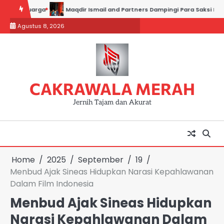
Skip
ga
Maqdir Ismail and Partners Dampingi Para Saksi Hadiri Pemeriksa
to
Agustus 8, 2026
content
CAKRAWALA MERAH
Jernih Tajam dan Akurat
Home
2025
September
19
Menbud Ajak Sineas Hidupkan Narasi Kepahlawanan
Dalam Film Indonesia
Menbud Ajak Sineas Hidupkan
Narasi Kepahlawanan Dalam