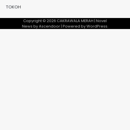
TOKOH
Copyright © 2026
CAKRAWALA MERAH
| Novel
News by
Ascendoor
| Powered by
WordPress
.