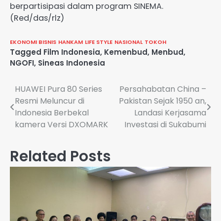
berpartisipasi dalam program SINEMA.
(Red/das/rlz)
EKONOMI BISNIS
HANKAM
LIFE STYLE
NASIONAL
TOKOH
Tagged
Film Indonesia
,
Kemenbud
,
Menbud
,
NGOFI
,
Sineas Indonesia
Navigasi
HUAWEI Pura 80 Series
Persahabatan China –
Resmi Meluncur di
Pakistan Sejak 1950 an,
pos
Indonesia Berbekal
Landasi Kerjasama
kamera Versi DXOMARK
Investasi di Sukabumi
Related Posts