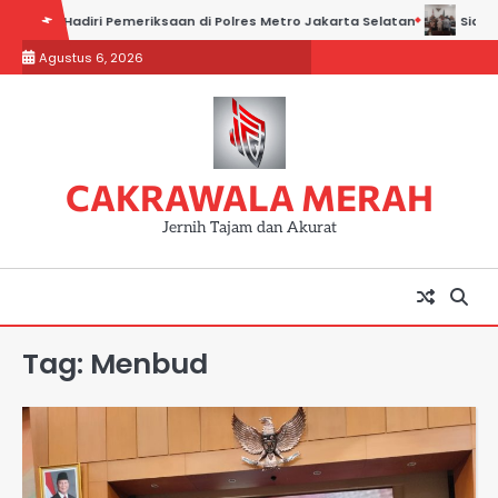
Skip
Saksi Hadiri Pemeriksaan di Polres Metro Jakarta Selatan
Sidang Ka
to
Agustus 6, 2026
content
CAKRAWALA MERAH
Jernih Tajam dan Akurat
Tag:
Menbud