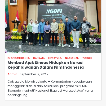
EKONOMI BISNIS
HANKAM
LIFE STYLE
NASIONAL
TOKOH
Menbud Ajak Sineas Hidupkan Narasi
Kepahlawanan Dalam Film Indonesia
Admin
September 19, 2025
Cakrawala Merah Jakarta – Kementerian Kebudayaan
menggelar diskusi dan sosialisasi program “SINEMA:
Skenario Inspiratif Nasional Ekspresi Merawat Asa” yang
berlangsung…