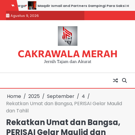
Skip
rga
Maqdir Ismail and Partners Dampingi Para Saksi Hadiri Pemeriks
to
Agustus 9, 2026
content
CAKRAWALA MERAH
Jernih Tajam dan Akurat
Home
2025
September
4
Rekatkan Umat dan Bangsa, PERISAI Gelar Maulid
dan Tahlil
Rekatkan Umat dan Bangsa,
PERISAI Gelar Maulid dan