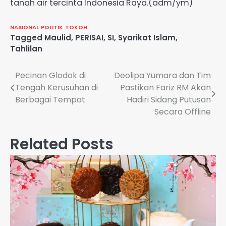
tanah air tercinta Indonesia Raya.(adm/ym)
NASIONAL
POLITIK
TOKOH
Tagged
Maulid
,
PERISAI
,
SI
,
Syarikat Islam
,
Tahlilan
Navigasi
Pecinan Glodok di
Deolipa Yumara dan Tim
Tengah Kerusuhan di
Pastikan Fariz RM Akan
pos
Berbagai Tempat
Hadiri Sidang Putusan
Secara Offline
Related Posts