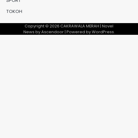
SPORT
TOKOH
Copyright © 2026
CAKRAWALA MERAH
| Novel
News by
Ascendoor
| Powered by
WordPress
.