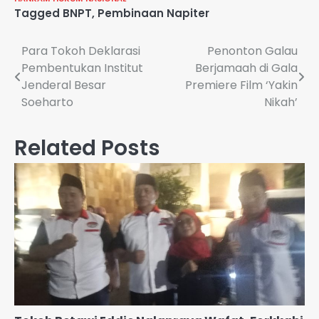
Tagged
BNPT
,
Pembinaan Napiter
Navigasi
Para Tokoh Deklarasi
Penonton Galau
Pembentukan Institut
Berjamaah di Gala
pos
Jenderal Besar
Premiere Film ‘Yakin
Soeharto
Nikah’
Related Posts