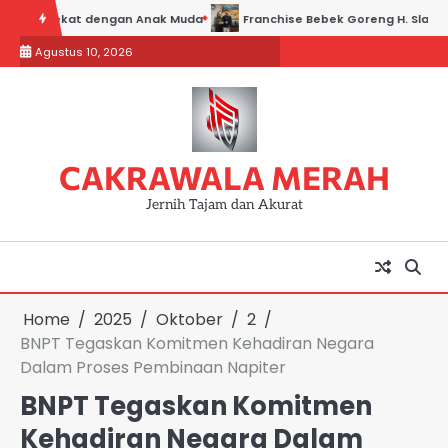
Skip
 Dekat dengan Anak Muda
Franchise Bebek Goreng H. Slamet: Kisah S
to
Agustus 10, 2026
content
CAKRAWALA MERAH
Jernih Tajam dan Akurat
Home
2025
Oktober
2
BNPT Tegaskan Komitmen Kehadiran Negara
Dalam Proses Pembinaan Napiter
BNPT Tegaskan Komitmen
Kehadiran Negara Dalam