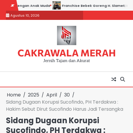
Skip
ngan Anak Muda
Franchise Bebek Goreng H. Slamet: Kisah Sukses Usa
to
Agustus 10, 2026
content
CAKRAWALA MERAH
Jernih Tajam dan Akurat
Home
2025
April
30
Sidang Dugaan Korupsi Sucofindo, PH Terdakwa :
Hakim Sebut Dirut Sucofindo Harus Jadi Tersangka
Sidang Dugaan Korupsi
Sucofindo, PH Terdakwa :