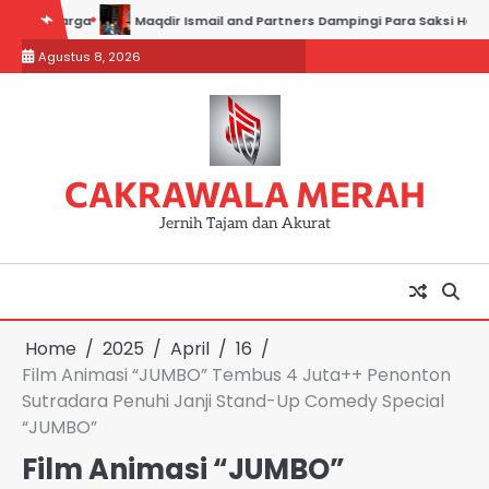
Skip
rga
Maqdir Ismail and Partners Dampingi Para Saksi Hadiri Pemeriks
to
Agustus 8, 2026
content
CAKRAWALA MERAH
Jernih Tajam dan Akurat
Home
2025
April
16
Film Animasi “JUMBO” Tembus 4 Juta++ Penonton
Sutradara Penuhi Janji Stand-Up Comedy Special
“JUMBO”
Film Animasi “JUMBO”