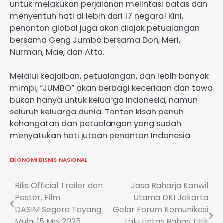
untuk melakukan perjalanan melintasi batas dan
menyentuh hati di lebih dari 17 negara! Kini,
penonton global juga akan diajak petualangan
bersama Geng Jumbo bersama Don, Meri,
Nurman, Mae, dan Atta.
Melalui keajaiban, petualangan, dan lebih banyak
mimpi, “JUMBO” akan berbagi keceriaan dan tawa
bukan hanya untuk keluarga Indonesia, namun
seluruh keluarga dunia. Tonton kisah penuh
kehangatan dan petualangan yang sudah
menyatukan hati jutaan penonton Indonesia
EKONOMI BISNIS
NASIONAL
Navigasi
Rilis Official Trailer dan
Jasa Raharja Kanwil
Poster, Film
Utama DKI Jakarta
pos
DASIM Segera Tayang
Gelar Forum Komunikasi
Mulai 15 Mei 2025
Lalu Lintas Bahas Titik