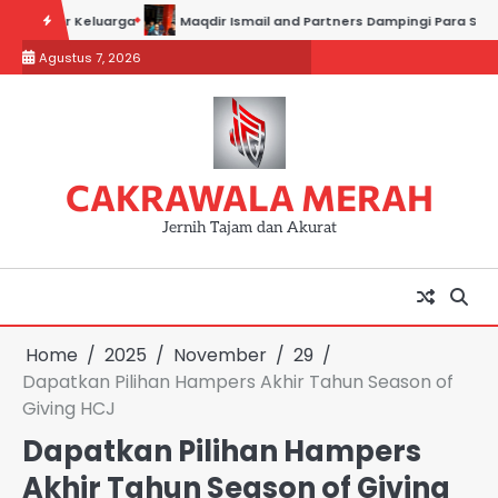
Skip
ner Keluarga
Maqdir Ismail and Partners Dampingi Para Saksi Hadir
to
Agustus 7, 2026
content
CAKRAWALA MERAH
Jernih Tajam dan Akurat
Home
2025
November
29
Dapatkan Pilihan Hampers Akhir Tahun Season of
Giving HCJ
Dapatkan Pilihan Hampers
Akhir Tahun Season of Giving