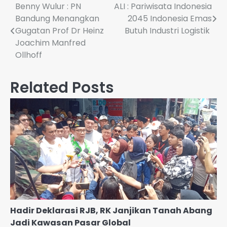
Navigasi
Benny Wulur : PN
ALI : Pariwisata Indonesia
Bandung Menangkan
2045 Indonesia Emas
pos
Gugatan Prof Dr Heinz
Butuh Industri Logistik
Joachim Manfred
Ollhoff
Related Posts
Hadir Deklarasi RJB, RK Janjikan Tanah Abang
Jadi Kawasan Pasar Global