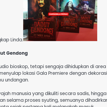
gkap Linda.
adut Gendong
tudio bioskop, tetapi sengaja dihidupkan di area
menyulap lokasi Gala Premiere dengan dekoras
u undangan.
wajah manusia yang dikuliti secara sadis, hingga
kan selama proses syuting, semuanya dihadirka
ta sejak pertama kali melangkah masuk.