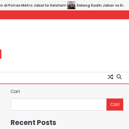
i Polres Metro Jakarta Selatan
Sidang Kadin Jabar vs Kadin I
H
Cari
Cari
Recent Posts