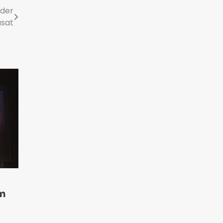
lder
usat
am