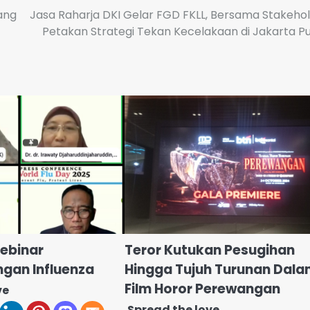
ang
Jasa Raharja DKI Gelar FGD FKLL, Bersama Stakeho
Petakan Strategi Tekan Kecelakaan di Jakarta P
Webinar
Teror Kutukan Pesugihan
gan Influenza
Hingga Tujuh Turunan Dal
Film Horor Perewangan
ve
Spread the love