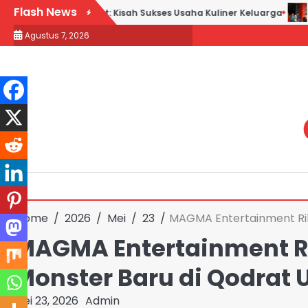
Skip
Flash News
ek Goreng H. Slamet: Kisah Sukses Usaha Kuliner Keluarga
Maq
to
Agustus 7, 2026
content
Home
2026
Mei
23
MAGMA Entertainment Rili
MAGMA Entertainment Ri
Monster Baru di Qodrat 
Mei 23, 2026
Admin