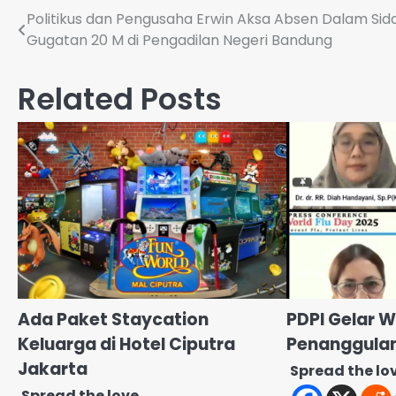
Navigasi
Politikus dan Pengusaha Erwin Aksa Absen Dalam Sid
Gugatan 20 M di Pengadilan Negeri Bandung
pos
Related Posts
Ada Paket Staycation
PDPI Gelar 
Keluarga di Hotel Ciputra
Penanggulan
Jakarta
Spread the lo
Spread the love