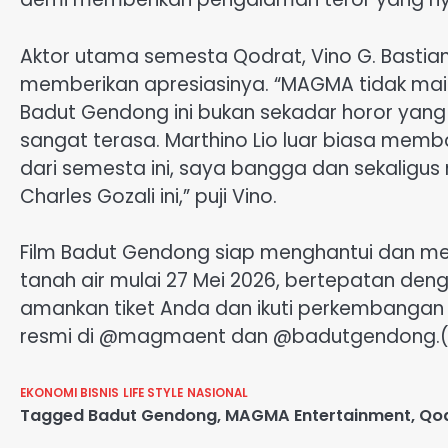
Aktor utama semesta Qodrat, Vino G. Bastian,
memberikan apresiasinya. “MAGMA tidak ma
Badut Gendong ini bukan sekadar horor yang m
sangat terasa. Marthino Lio luar biasa memb
dari semesta ini, saya bangga dan sekaligus
Charles Gozali ini,” puji Vino.
Film Badut Gendong siap menghantui dan mengu
tanah air mulai 27 Mei 2026, bertepatan den
amankan tiket Anda dan ikuti perkembangan i
resmi di @magmaent dan @badutgendong.(
EKONOMI BISNIS
LIFE STYLE
NASIONAL
Tagged
Badut Gendong
,
MAGMA Entertainment
,
Qod