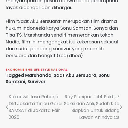
menyampaikan pesan bahwa suara perempuan
layak didengar dan dihargai.
Film “Saat Aku Bersuara” merupakan film drama
hukum Indonesia karya Sonu Samtani,Sonya dan
Tisa TS. Marshanda sendiri memerankan tokoh
Nadia, film ini mengangkat isu kekerasan seksual
dari sudut pandang survivor yang memilih
bersuara dan bangkit.(red/dhea)
EKONOMI BISNIS
LIFE STYLE
NASIONAL
Tagged
Marshanda
,
Saat Aku Bersuara
,
Sonu
Samtani
,
Survivor
Navigasi
Kakanwil Jasa Raharja
Roy Sianipar : 44 Bukti, 7
DKI Jakarta Tinjau Gerai
Saksi dan Ahli, Sudah Kita
pos
SAMSAT di Jakarta Fair
Siapkan Untuk Sidang
2026
Lawan Anindya Cs