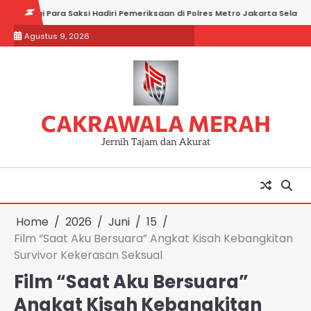
Skip
Para Saksi Hadiri Pemeriksaan di Polres Metro Jakarta Selatan
Sid
to
Agustus 9, 2026
content
CAKRAWALA MERAH
Jernih Tajam dan Akurat
Home
2026
Juni
15
Film “Saat Aku Bersuara” Angkat Kisah Kebangkitan
Survivor Kekerasan Seksual
Film “Saat Aku Bersuara”
Angkat Kisah Kebangkitan