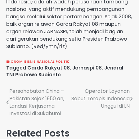
Indonesia) adalah wadah perusahaan tambang
nasional yang aktif mendukung pembangunan
bangsa melalui sektor pertambangan. Sejak 2008,
baik organ relawan Garda Rakyat 08 maupun
organ relawan JARNASPI, telah menjadi bagian
dari gerakan pendukung setia Presiden Prabowo
Subianto. (Red/ymn/rlz)
EKONOMI BISNIS
NASIONAL
POLITIK
Tagged
Garda Rakyat 08
,
Jarnaspi 08
,
Jendral
TNI Prabowo Subianto
Navigasi
Persahabatan China –
Operator Layanan
Pakistan Sejak 1950 an,
Sebut Terapis Indonesia
pos
Landasi Kerjasama
Unggul di LN
Investasi di Sukabumi
Related Posts