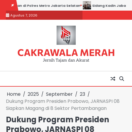
Skip
di Polres Metro Jakarta Selatan
Sidang Kadin Jabar vs Kadin Indone
to
Agustus 7, 2026
content
CAKRAWALA MERAH
Jernih Tajam dan Akurat
Home
2025
September
23
Dukung Program Presiden Prabowo, JARNASPI 08
Siapkan Magang di 8 Sektor Pertambangan
Dukung Program Presiden
Prabowo, JARNASPI 08