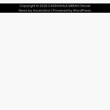
Copyright © 2026
CAKRAWALA MERAH
| Novel
News by
Ascendoor
| Powered by
WordPress
.