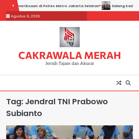
Skip
ri Pemeriksaan di Polres Metro Jakarta Selatan
Sidang Kadin Jabar 
to
Agustus 6, 2026
content
CAKRAWALA MERAH
Jernih Tajam dan Akurat
Tag:
Jendral TNI Prabowo
Subianto