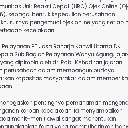
omunitas Unit Reaksi Cepat (URC) Ojek Online (Oj
26), sebagai bentuk kepedulian perusahaan
khususnya pengemudi ojek online yang setiap h
 terhadap kecelakaan.
 Pelayanan PT Jasa Raharja Kanwil Utama DKI
Kepala Sub Bagian Pelayanan Wahyu Agung, jaja
ang dipimpin oleh dr. Robi. Kehadiran jajaran
gan perusahaan dalam membangun budaya
ngkatkan kapasitas masyarakat dalam memberik
kaan.
n menegaskan pentingnya pemahaman mengena
nganan korban kecelakaan. Ia menyampaikan
ada menit-menit awal sangat menentukan
mengungkapkan fakta yang memprihatinkan bah