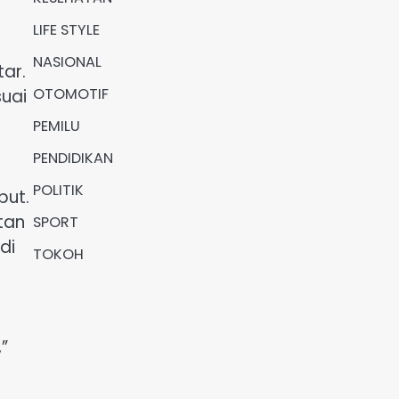
LIFE STYLE
NASIONAL
tar.
OTOMOTIF
suai
PEMILU
PENDIDIKAN
POLITIK
but.
tan
SPORT
di
TOKOH
”