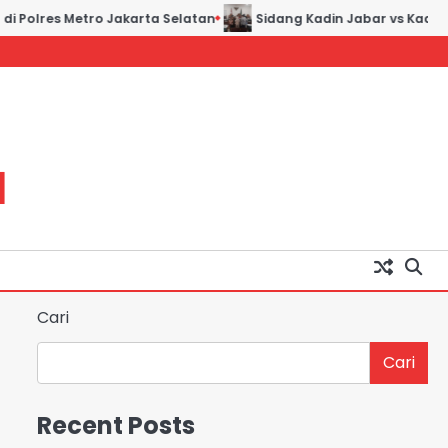
olres Metro Jakarta Selatan
Sidang Kadin Jabar vs Kadin Indo
H
Cari
Cari
Recent Posts