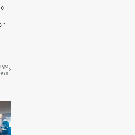
ra
an
arga
ness