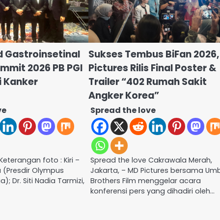
d Gastroinsetinal
Sukses Tembus BiFan 2026
mmit 2026 PB PGI
Pictures Rilis Final Poster &
i Kanker
Trailer “402 Rumah Sakit
Angker Korea”
ve
Spread the love
Keterangan foto : Kiri –
Spread the love Cakrawala Merah,
a (Presdir Olympus
Jakarta, – MD Pictures bersama Um
); Dr. Siti Nadia Tarmizi,
Brothers Film menggelar acara
konferensi pers yang dihadiri oleh…