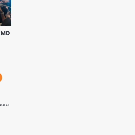
, MD
bara