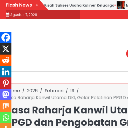
Skip
Flash News
Goreng H. Slamet: Kisah Sukses Usaha Kuliner Keluarga
Maqdi
to
Agustus 7, 2026
content
Home
2026
Februari
19
Jasa Raharja Kanwil Utama DKI, Gelar Pelatihan PPGD
Jasa Raharja Kanwil Uta
PPGD dan Pengobatan Gr