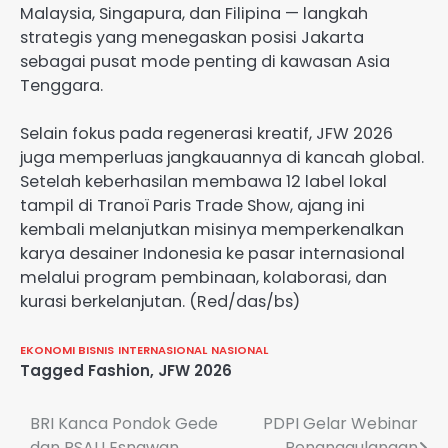
Malaysia, Singapura, dan Filipina — langkah
strategis yang menegaskan posisi Jakarta
sebagai pusat mode penting di kawasan Asia
Tenggara.
Selain fokus pada regenerasi kreatif, JFW 2026
juga memperluas jangkauannya di kancah global.
Setelah keberhasilan membawa 12 label lokal
tampil di Tranoï Paris Trade Show, ajang ini
kembali melanjutkan misinya memperkenalkan
karya desainer Indonesia ke pasar internasional
melalui program pembinaan, kolaborasi, dan
kurasi berkelanjutan. (Red/das/bs)
EKONOMI BISNIS
INTERNASIONAL
NASIONAL
Tagged
Fashion
,
JFW 2026
Navigasi
BRI Kanca Pondok Gede
PDPI Gelar Webinar
dan RSAU Esnawan
Penanggulangan