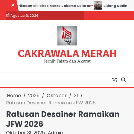
Skip
riksaan di Polres Metro Jakarta Selatan
Sidang Kadin Jabar vs Kad
to
Agustus 6, 2026
content
CAKRAWALA MERAH
Jernih Tajam dan Akurat
Home
2025
Oktober
31
Ratusan Desainer Ramaikan JFW 2026
Ratusan Desainer Ramaikan
JFW 2026
Oktober 31, 2025
Admin