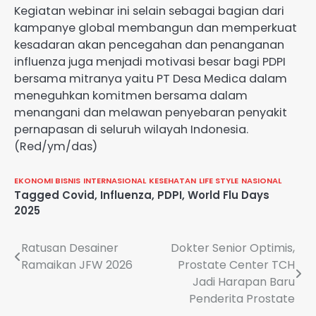
Kegiatan webinar ini selain sebagai bagian dari
kampanye global membangun dan memperkuat
kesadaran akan pencegahan dan penanganan
influenza juga menjadi motivasi besar bagi PDPI
bersama mitranya yaitu PT Desa Medica dalam
meneguhkan komitmen bersama dalam
menangani dan melawan penyebaran penyakit
pernapasan di seluruh wilayah Indonesia.
(Red/ym/das)
EKONOMI BISNIS
INTERNASIONAL
KESEHATAN
LIFE STYLE
NASIONAL
Tagged
Covid
,
Influenza
,
PDPI
,
World Flu Days
2025
Navigasi
Ratusan Desainer
Dokter Senior Optimis,
Ramaikan JFW 2026
Prostate Center TCH
pos
Jadi Harapan Baru
Penderita Prostate