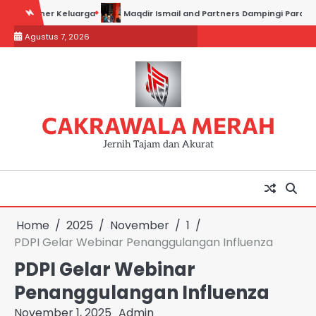
Skip
er Keluarga
Maqdir Ismail and Partners Dampingi Para Saksi Hadiri
to
Agustus 7, 2026
content
CAKRAWALA MERAH
Jernih Tajam dan Akurat
Home
2025
November
1
PDPI Gelar Webinar Penanggulangan Influenza
PDPI Gelar Webinar
Penanggulangan Influenza
November 1, 2025
Admin