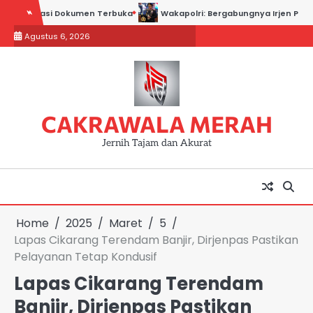
Skip
kasi Dokumen Terbuka
Wakapolri: Bergabungnya Irjen Pol. Susilo Tegu
to
Agustus 6, 2026
content
CAKRAWALA MERAH
Jernih Tajam dan Akurat
Home
2025
Maret
5
Lapas Cikarang Terendam Banjir, Dirjenpas Pastikan
Pelayanan Tetap Kondusif
Lapas Cikarang Terendam
Banjir, Dirjenpas Pastikan