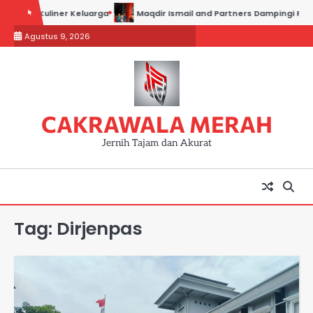
Skip
saha Kuliner Keluarga
Maqdir Ismail and Partners Dampingi Para Sak
to
Agustus 9, 2026
content
CAKRAWALA MERAH
Jernih Tajam dan Akurat
Tag:
Dirjenpas