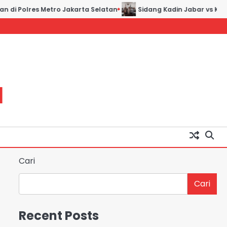
i Polres Metro Jakarta Selatan
Sidang Kadin Jabar vs Kadin I
H
Cari
Cari
Recent Posts