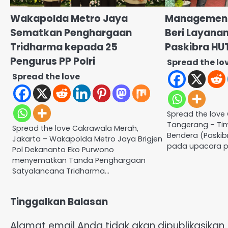
Wakapolda Metro Jaya
Management
Sematkan Penghargaan
Beri Layana
Tridharma kepada 25
Paskibra HUT
Pengurus PP Polri
Spread the lo
Spread the love
Spread the love
Tangerang – Ti
Spread the love Cakrawala Merah,
Bendera (Paskib
Jakarta – Wakapolda Metro Jaya Brigjen
pada upacara pe
Pol Dekananto Eko Purwono
menyematkan Tanda Penghargaan
Satyalancana Tridharma…
Tinggalkan Balasan
Alamat email Anda tidak akan dipublikasikan.