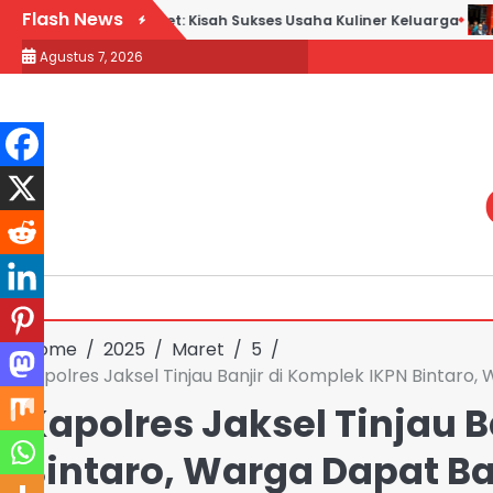
Skip
Flash News
ek Goreng H. Slamet: Kisah Sukses Usaha Kuliner Keluarga
Ma
to
Agustus 7, 2026
content
Home
2025
Maret
5
Kapolres Jaksel Tinjau Banjir di Komplek IKPN Bintar
Kapolres Jaksel Tinjau B
Bintaro, Warga Dapat 