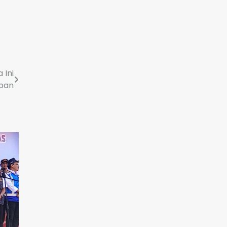
 Ini
ipan