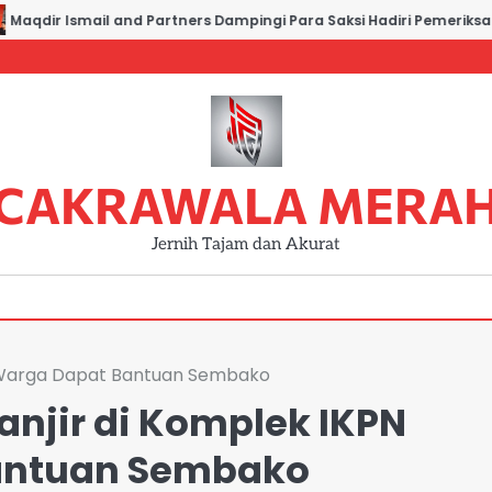
qdir Ismail and Partners Dampingi Para Saksi Hadiri Pemeriksaan d
CAKRAWALA MERA
Jernih Tajam dan Akurat
o, Warga Dapat Bantuan Sembako
anjir di Komplek IKPN
Bantuan Sembako