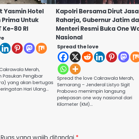
 Yasmin Hotel
Kapolri Bersama Dirut Jasa
n Prima Untuk
Raharja, Gubernur Jatim da
 Ke-80 RI
Menteri Resmi Buka One W
Nasional
ve
Spread the love
 Cakrawala Merah,
m Pasukan Pengibar
Spread the love Cakrawala Merah,
ra) yang akan bertugas
Semarang – Jenderal Listyo Sigit
ringatan Hari Ulang…
Prabowo memimpin langsung
pelepasan one way nasional dari
Kilometer (KM)…
Ruas yang wajib ditandai
*