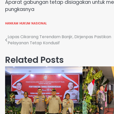
Aparat gabungan tetap disiagakan untuk men
pungkasnya
HANKAM
HUKUM
NASIONAL
Navigasi
Lapas Cikarang Terendam Banjir, Dirjenpas Pastikan
Pelayanan Tetap Kondusif
pos
Related Posts