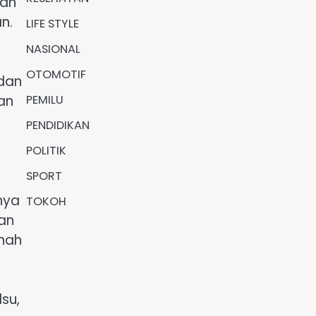
gan
n.
LIFE STYLE
NASIONAL
OTOMOTIF
 dan
PEMILU
an
PENDIDIKAN
POLITIK
SPORT
nya
TOKOH
an
rnah
su,