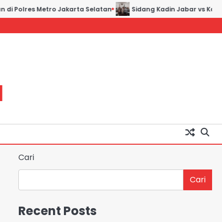
 Polres Metro Jakarta Selatan
Sidang Kadin Jabar vs Kadin In
H
Cari
Cari
Recent Posts