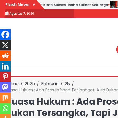
Skip
Flash News
k Goreng H. Slamet: Kisah Sukses Usaha Kuliner Keluarga
Maq
to
Agustus 7, 2026
content
Home
2025
Februari
28
Kuasa Hukum : Ada Proses Yang Terlanggar, Alex Buka
Kuasa Hukum : Ada Prose
Bukan Tersangka, Tapi 