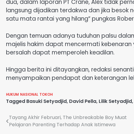
dua, dalam laporan PT Crane, Alex tidak per
langsung dijadikan terdakwa dan jika besok n
satu mata rantai yang hilang” pungkas Rober
Dengan temuan adanya tuduhan palsu dalam
majelis hakim dapat mencermati kebenaran 
bersalah dapat memperoleh keadilan.
Hingga berita ini ditayangkan, redaksi sena
menyampaikan pendapat dan keterangan leb
HUKUM
NASIONAL
TOKOH
Tagged
Basuki Setyadjid
,
David Pella
,
Lilik Setyadjid
Navigasi
Tayang Akhir Februari, The Unbreakable Boy Muat
Pelajaran Parenting Terhadap Anak Istimewa
pos