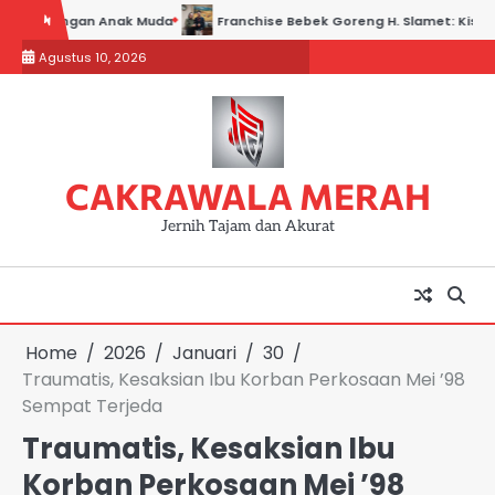
Skip
gan Anak Muda
Franchise Bebek Goreng H. Slamet: Kisah Sukses Usah
to
Agustus 10, 2026
content
CAKRAWALA MERAH
Jernih Tajam dan Akurat
Home
2026
Januari
30
Traumatis, Kesaksian Ibu Korban Perkosaan Mei ’98
Sempat Terjeda
Traumatis, Kesaksian Ibu
Korban Perkosaan Mei ’98