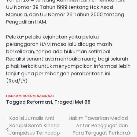
UU Nomor 39 Tahun 1999 tentang Hak Asasi
Manusia, dan UU Nomor 26 Tahun 2000 tentang
Pengadilan HAM.
Pelaku-pelaku kejahatan yaitu pelaku
pelanggaran HAM masa lalu diduga masih
berkeliaran, tanpa ada hukuman setimpal.
Redaksi senantiasa membuka ruang bagi seluruh
pihak terkait untuk menyampaikan informasi lebih
lanjut guna perimbangan pemberitaan ini.
(Red/LY)
HANKAM
HUKUM
NASIONAL
Tagged
Reformasi
,
Tragedi Mei 98
Navigasi
Koalisi Jurnalis Anti
Hakim Tawarkan Mediasi
Korupsi Soroti Kinerja
Antar Penggugat dan
pos
Jampidsus Terhadap
Para Tergugat Perkara