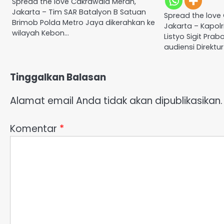
Spread the love Cakrawala Merah,
Jakarta – Tim SAR Batalyon B Satuan
Spread the love
Brimob Polda Metro Jaya dikerahkan ke
Jakarta – Kapolri
wilayah Kebon…
Listyo Sigit Pra
audiensi Direktu
Tinggalkan Balasan
Alamat email Anda tidak akan dipublikasikan.
Komentar
*