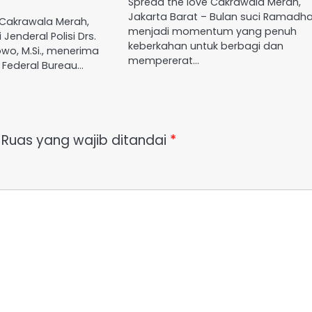
Spread the love Cakrawala Merah,
Jakarta Barat – Bulan suci Ramadh
 Cakrawala Merah,
menjadi momentum yang penuh
 Jenderal Polisi Drs.
keberkahan untuk berbagi dan
bowo, M.Si., menerima
mempererat…
r Federal Bureau…
Ruas yang wajib ditandai
*