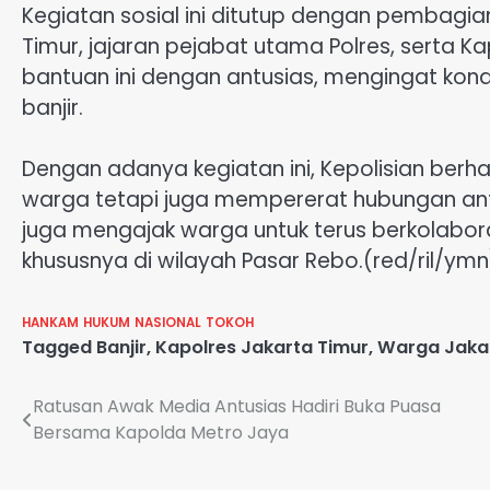
Kegiatan sosial ini ditutup dengan pembagia
Timur, jajaran pejabat utama Polres, serta
bantuan ini dengan antusias, mengingat ko
banjir.
Dengan adanya kegiatan ini, Kepolisian be
warga tetapi juga mempererat hubungan an
juga mengajak warga untuk terus berkolabo
khususnya di wilayah Pasar Rebo.(red/ril/ymn
HANKAM
HUKUM
NASIONAL
TOKOH
Tagged
Banjir
,
Kapolres Jakarta Timur
,
Warga Jaka
Navigasi
Ratusan Awak Media Antusias Hadiri Buka Puasa
Bersama Kapolda Metro Jaya
pos