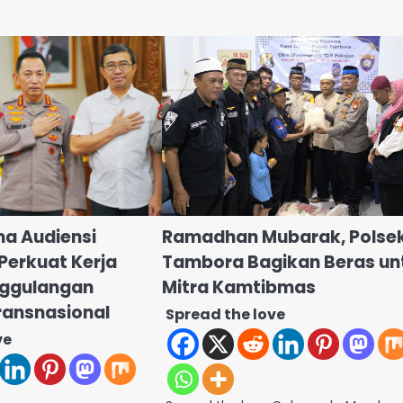
ma Audiensi
Ramadhan Mubarak, Polse
 Perkuat Kerja
Tambora Bagikan Beras un
ggulangan
Mitra Kamtibmas
ransnasional
Spread the love
ve