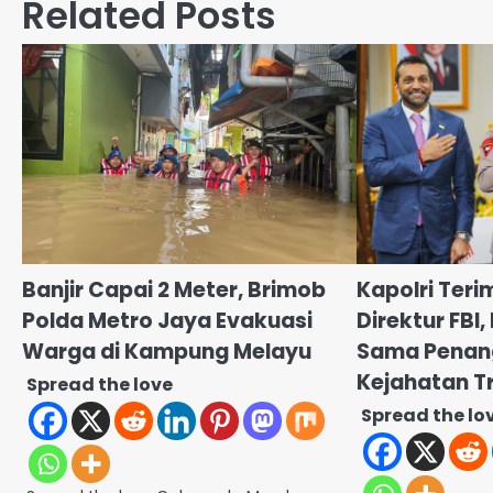
Related Posts
Banjir Capai 2 Meter, Brimob
Kapolri Teri
Polda Metro Jaya Evakuasi
Direktur FBI,
Warga di Kampung Melayu
Sama Penan
Kejahatan T
Spread the love
Spread the lo