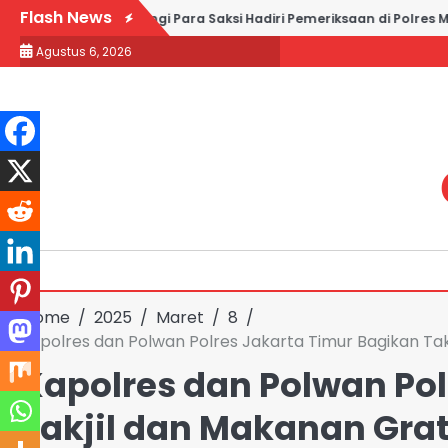
Skip
Flash News
d Partners Dampingi Para Saksi Hadiri Pemeriksaan di Polres Metr
to
Agustus 6, 2026
content
Home
2025
Maret
8
Kapolres dan Polwan Polres Jakarta Timur Bagikan Ta
Kapolres dan Polwan Pol
Takjil dan Makanan Gra