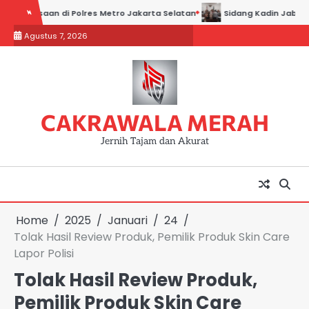
Skip
saan di Polres Metro Jakarta Selatan
Sidang Kadin Jabar vs Kadin I
to
Agustus 7, 2026
content
CAKRAWALA MERAH
Jernih Tajam dan Akurat
Home
2025
Januari
24
Tolak Hasil Review Produk, Pemilik Produk Skin Care
Lapor Polisi
Tolak Hasil Review Produk,
Pemilik Produk Skin Care