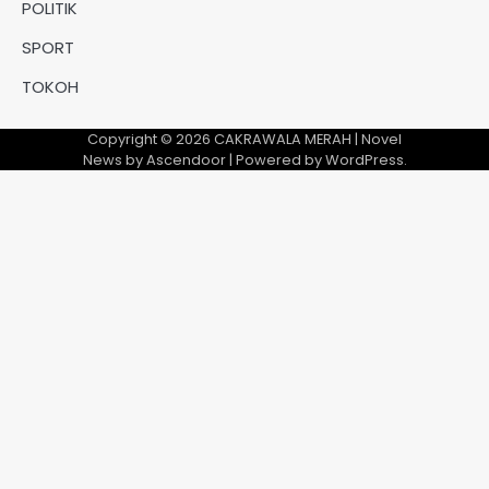
POLITIK
SPORT
TOKOH
Copyright © 2026
CAKRAWALA MERAH
| Novel
News by
Ascendoor
| Powered by
WordPress
.