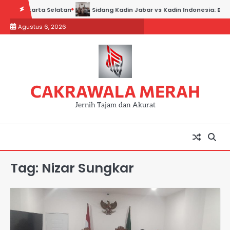
Skip
akarta Selatan
Sidang Kadin Jabar vs Kadin Indonesia: Bukti Baru S
to
Agustus 6, 2026
content
CAKRAWALA MERAH
Jernih Tajam dan Akurat
Tag:
Nizar Sungkar