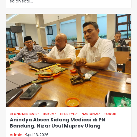
salah satu…
EKONOMI BISNIS
HUKUM
LIFE STYLE
NASIONAL
TOKOH
Anindya Absen Sidang Mediasi di PN
Bandung, Nizar Usul Muprov Ulang
Admin
April 13, 2026