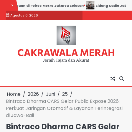
Skip
aan di Polres Metro Jakarta Selatan
Sidang Kadin Jabar vs Kadin I
to
Agustus 6, 2026
content
CAKRAWALA MERAH
Jernih Tajam dan Akurat
Home
2026
Juni
25
Bintraco Dharma CARS Gelar Public Expose 2026:
Perkuat Jaringan Otomotif & Layanan Terintegrasi
di Jawa-Bali
Bintraco Dharma CARS Gelar