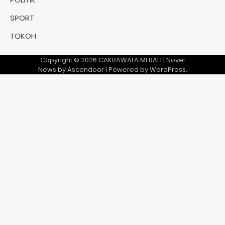
SPORT
TOKOH
Copyright © 2026
CAKRAWALA MERAH
| Novel
News by
Ascendoor
| Powered by
WordPress
.