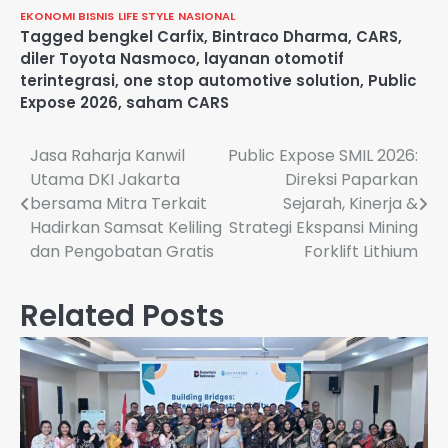
EKONOMI BISNIS
LIFE STYLE
NASIONAL
Tagged
bengkel Carfix
,
Bintraco Dharma
,
CARS
,
diler Toyota Nasmoco
,
layanan otomotif
terintegrasi
,
one stop automotive solution
,
Public
Expose 2026
,
saham CARS
Navigasi
Jasa Raharja Kanwil
Public Expose SMIL 2026:
Utama DKI Jakarta
Direksi Paparkan
pos
bersama Mitra Terkait
Sejarah, Kinerja &
Hadirkan Samsat Keliling
Strategi Ekspansi Mining
dan Pengobatan Gratis
Forklift Lithium
Related Posts