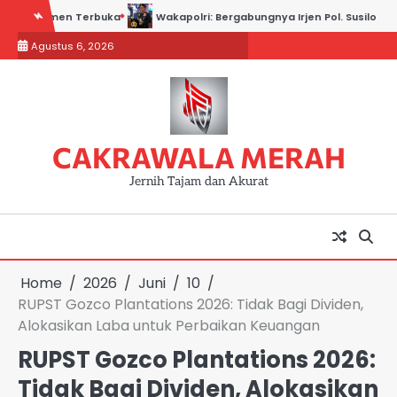
Skip
en Terbuka
Wakapolri: Bergabungnya Irjen Pol. Susilo Teguh Raharjo k
to
Agustus 6, 2026
content
CAKRAWALA MERAH
Jernih Tajam dan Akurat
Home
2026
Juni
10
RUPST Gozco Plantations 2026: Tidak Bagi Dividen,
Alokasikan Laba untuk Perbaikan Keuangan
RUPST Gozco Plantations 2026:
Tidak Bagi Dividen, Alokasikan