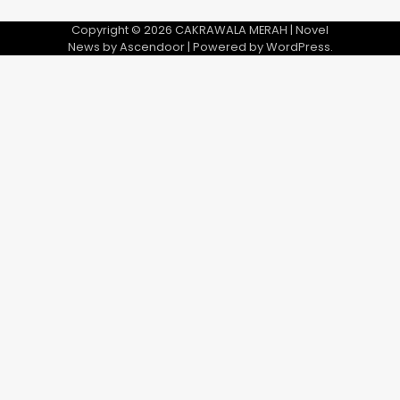
Copyright © 2026
CAKRAWALA MERAH
| Novel
News by
Ascendoor
| Powered by
WordPress
.