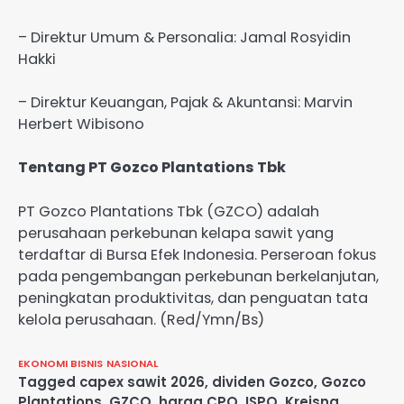
– Direktur Umum & Personalia: Jamal Rosyidin
Hakki
– Direktur Keuangan, Pajak & Akuntansi: Marvin
Herbert Wibisono
Tentang PT Gozco Plantations Tbk
PT Gozco Plantations Tbk (GZCO) adalah
perusahaan perkebunan kelapa sawit yang
terdaftar di Bursa Efek Indonesia. Perseroan fokus
pada pengembangan perkebunan berkelanjutan,
peningkatan produktivitas, dan penguatan tata
kelola perusahaan. (Red/Ymn/Bs)
EKONOMI BISNIS
NASIONAL
Tagged
capex sawit 2026
,
dividen Gozco
,
Gozco
Plantations
,
GZCO
,
harga CPO
,
ISPO
,
Kreisna