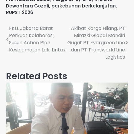
Dewantara Gozali
,
perkebunan berkelanjutan
,
RUPST 2026
Navigasi
FKLL Jakarta Barat
Akibat Kargo Hilang, PT
Perkuat Kolaborasi,
Mirazki Global Mandiri
pos
Susun Action Plan
Gugat PT Evergreen Line
Keselamatan Lalu Lintas
dan PT Transworld Line
Logistics
Related Posts