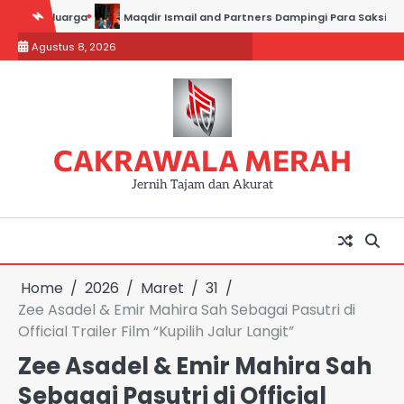
Skip
arga
Maqdir Ismail and Partners Dampingi Para Saksi Hadiri Pemerik
to
Agustus 8, 2026
content
CAKRAWALA MERAH
Jernih Tajam dan Akurat
Home
2026
Maret
31
Zee Asadel & Emir Mahira Sah Sebagai Pasutri di
Official Trailer Film “Kupilih Jalur Langit”
Zee Asadel & Emir Mahira Sah
Sebagai Pasutri di Official