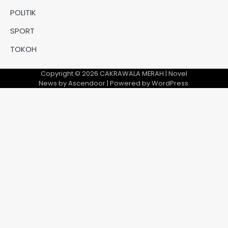
POLITIK
SPORT
TOKOH
Copyright © 2026
CAKRAWALA MERAH
| Novel
News by
Ascendoor
| Powered by
WordPress
.