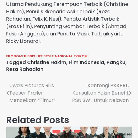
Utama Pendukung Perempuan Terbaik (Christine
Hakim), Penulis Skenario Asli Terbaik (Reza
Rahadian, Felix K. Nesi), Penata Artistik Terbaik
(Eros Eflin), Penyunting Gambar Terbaik (Ahmad
Fesdi Anggoro), dan Penata Musik Terbaik yaitu
Ricky Lionardi.
EKONOMI BISNIS
LIFE STYLE
NASIONAL
TOKOH
Tagged
Christine Hakim
,
Film Indonesia
,
Pangku
,
Reza Rahadian
Navigasi
Uwais Pictures Rilis
Kantongi PKKPRL,
Teaser Trailer
Konsultan Yakin Benefit
pos
Mencekam “Timur”
PSN SWL Untuk Nelayan
Related Posts