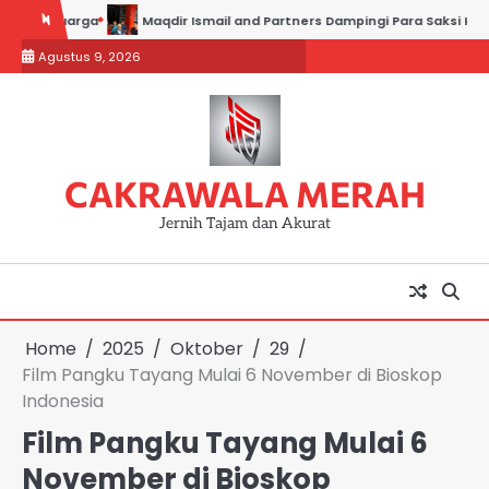
Skip
ga
Maqdir Ismail and Partners Dampingi Para Saksi Hadiri Pemeriks
to
Agustus 9, 2026
content
CAKRAWALA MERAH
Jernih Tajam dan Akurat
Home
2025
Oktober
29
Film Pangku Tayang Mulai 6 November di Bioskop
Indonesia
Film Pangku Tayang Mulai 6
November di Bioskop