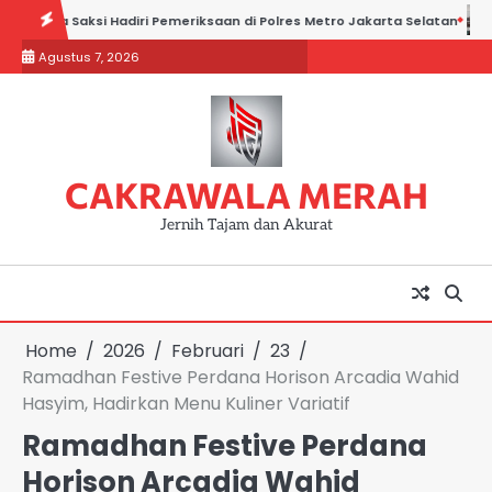
Skip
aksi Hadiri Pemeriksaan di Polres Metro Jakarta Selatan
Sidang Ka
to
Agustus 7, 2026
content
CAKRAWALA MERAH
Jernih Tajam dan Akurat
Home
2026
Februari
23
Ramadhan Festive Perdana Horison Arcadia Wahid
Hasyim, Hadirkan Menu Kuliner Variatif
Ramadhan Festive Perdana
Horison Arcadia Wahid