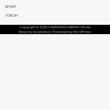
SPORT
TOKOH
Copyright © 2026
CAKRAWALA MERAH
| Novel
News by
Ascendoor
| Powered by
WordPress
.